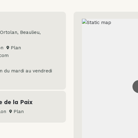
Ortolan, Beaulieu,
lon
Plan
.com
en du mardi au vendredi
 de la Paix
ulon
Plan