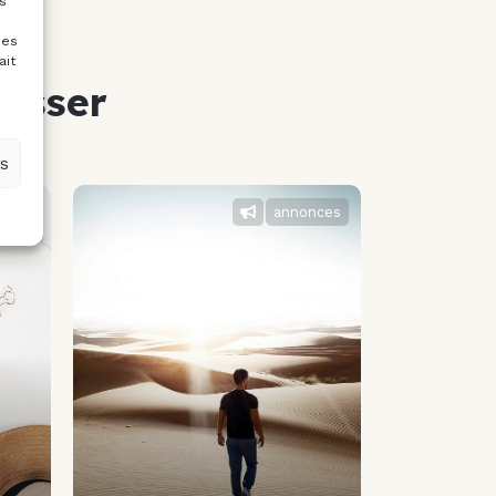
s
ées
ait
resser
es
nces
annonces