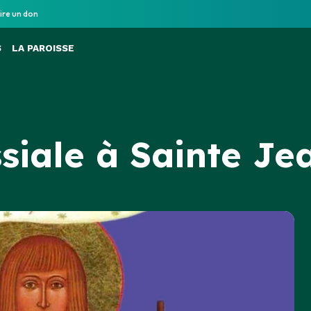
ire un don
S
LA PAROISSE
ssiale à Sainte Je