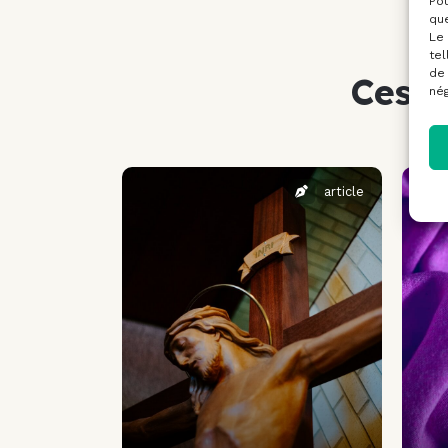
Pou
que
Le 
tel
de 
Ces a
nég
article