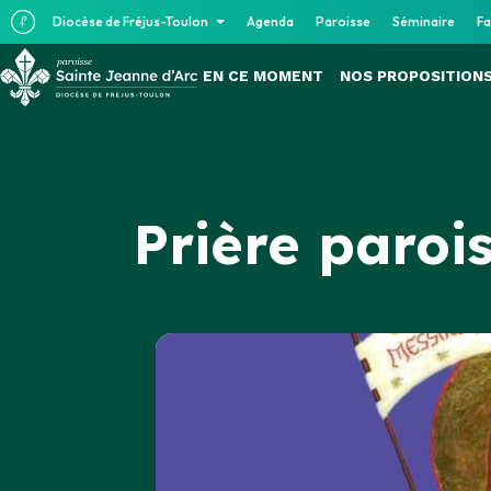
Diocèse de Fréjus-Toulon
Agenda
Paroisse
Séminaire
Fa
EN CE MOMENT
NOS PROPOSITION
Prière paroi